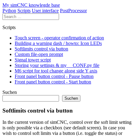
Skip
My simCNC knowlegde base
to
Python
Scripts
User interface
PostProcessor
content
Scripts
Touch screen - operator confirmation of action
Building a warning dash / howto: Icon LEDs
Softlimits control via button
Custom file-open prompt
Signal tower script
Storing your settings & my __CONF.py file
M6 script for tool change along side Y axis
Front panel button control - Pause button
Front panel button control - Start button
Suchen
Suchen
Softlimits control via button
In the current version of simCNC, control over the soft limit setting
is only possible via a checkbox (see default screen). In case you
wish to control soft limits via a button (i.e. toggle the status) or