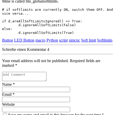
Mine is called btn_globalsoftlimits.
# if softlimits are currently ON, switch them OFF. And 
vice versa...

if d.areAllSoftLimitsIgnored() == True: 

	d.ignoreAllSoftLimits(False)

else:

	d.ignoreAllSoftLimits(True)
Button
LED Button
macro
Python
script
simcnc
Soft limit
Softlimits
Schreibe einen Kommentar
4
Your email address will not be published. Required fields are
marked
*
Name
*
Email
*
Website
Save my name and email in this browser for the next time I